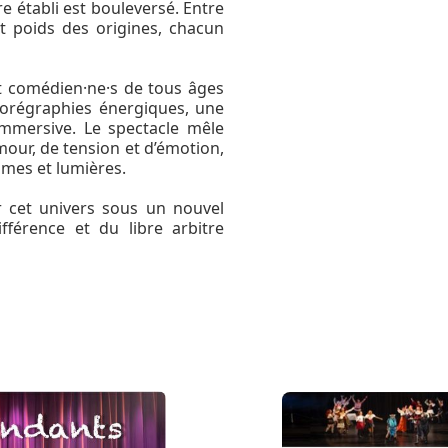
re établi est bouleversé. Entre
t poids des origines, chacun
t comédien·ne·s de tous âges
horégraphies énergiques, une
immersive. Le spectacle mêle
our, de tension et d’émotion,
umes et lumières.
r cet univers sous un nouvel
fférence et du libre arbitre