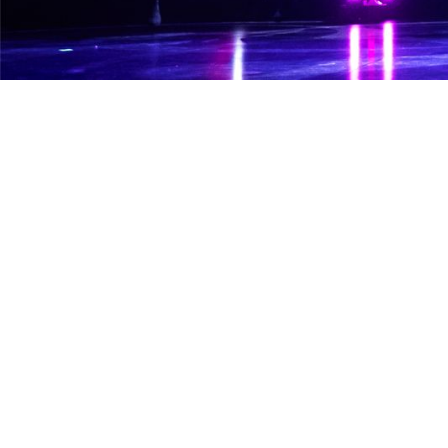
Cette page rassemble les 
artistique continu
Les spectacles répertoriés ex
scène et direction artis