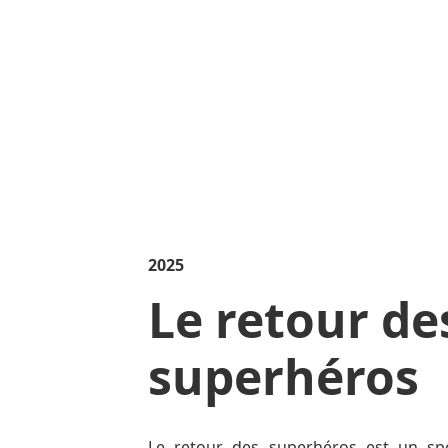
ntation et de partage, en accordant une place central
mouvement et de l’imaginaire.
2025
Le retour de
superhéros
Le retour des superhéros est un spe