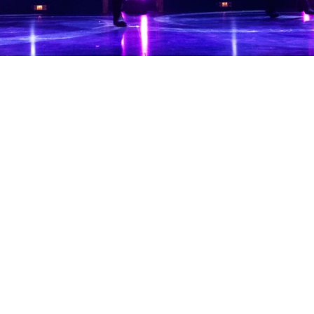
Spectacles annuels
projets scéniques développés au fil des années dan
e. Chaque œuvre présentée témoigne d’un travail de c
plorent différents univers narratifs et esthétiques, 
tique. Ils s’adressent à des publics variés et s’inscr