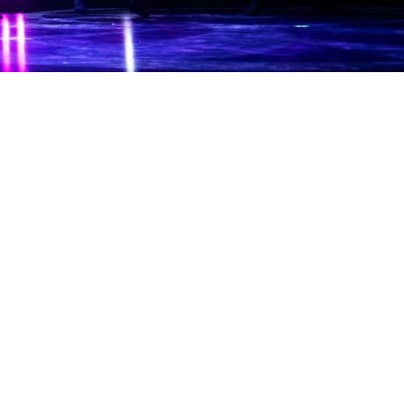
s une démarche de création
onception original.
mêlant danse, théâtre, mise en
ivent dans une volonté de